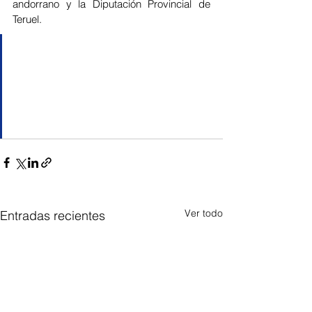
andorrano y la Diputación Provincial de 
Teruel.
El taller de Caracterización y 
Maquillaje FX para cine ha sido 
impartido por Global Makeup 
Academy
Ver todo
Entradas recientes