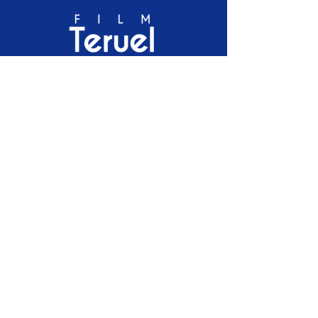
Servicio público de atracción y atención de
rodajes de la ciudad de Teruel
+34 638533237 / +34
978619903
filmteruel@gmail.com
Aviso Legal