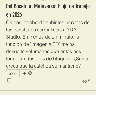
Del Boceto al Metaverso: Flujo de Trabajo
en 2026
Chicos, acabo de subir los bocetos de 
las esculturas surrealistas a 3DAI 
Studio. En menos de un minuto, la 
función de 'Imagen a 3D' me ha 
devuelto volúmenes que antes nos 
tomaban dos días de bloqueo. ¿Sonia, 
crees que la estética se mantiene?
0
1
9
Entrada sugerida
Unirse
drew kart
31 de marzo de 2026
·
se unió a
Discusiones generales