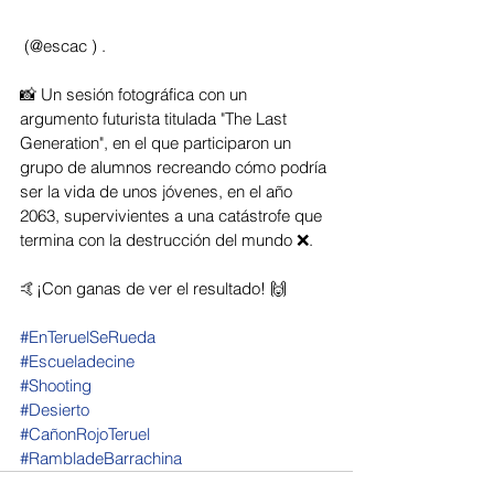
 (@escac ) . 
📸 Un sesión fotográfica con un 
argumento futurista titulada "The Last 
Generation", en el que participaron un 
grupo de alumnos recreando cómo podría 
ser la vida de unos jóvenes, en el año 
2063, supervivientes a una catástrofe que 
termina con la destrucción del mundo ❌.
🤙¡Con ganas de ver el resultado! 🙌
#EnTeruelSeRueda
#Escueladecine
#Shooting
#Desierto
#CañonRojoTeruel
#RambladeBarrachina