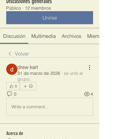
Discusiones generales
Público
·
12 miembros
Unirse
Discusión
Multimedia
Archivos
Miembros
Volver
drew kart
31 de marzo de 2026
·
se unió al
grupo.
0
0
4
Write a comment...
Acerca de