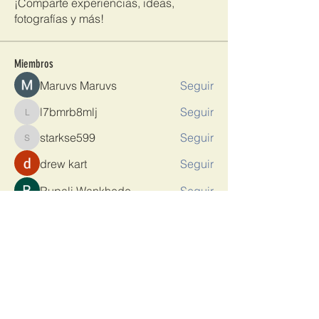
¡Comparte experiencias, ideas,
fotografías y más!
Miembros
Maruvs Maruvs
Seguir
l7bmrb8mlj
Seguir
l7bmrb8mlj
starkse599
Seguir
starkse599
drew kart
Seguir
Rupali Wankhede
Seguir
Ver todos los miembros (12)