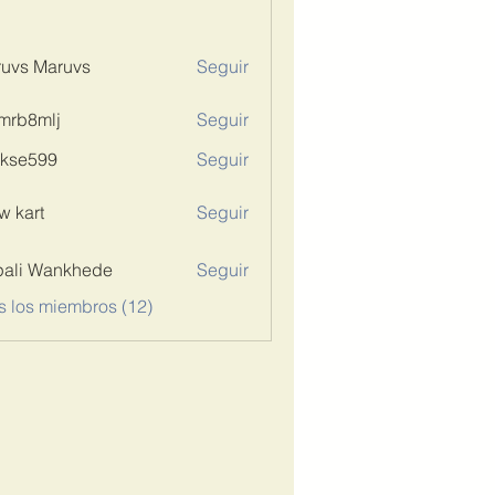
uvs Maruvs
Seguir
mrb8mlj
Seguir
mlj
rkse599
Seguir
599
w kart
Seguir
ali Wankhede
Seguir
s los miembros (12)