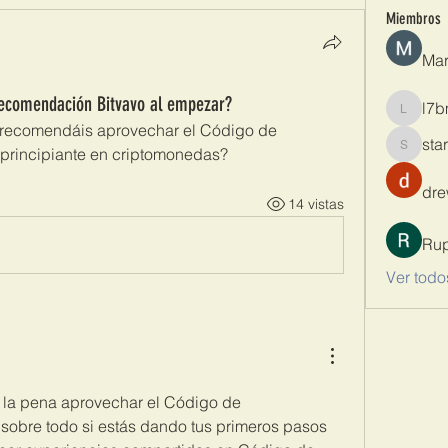
Miembros
Mar
recomendación Bitvavo al empezar?
l7b
l7bmrb8
¿recomendáis aprovechar el Código de 
sta
principiante en criptomonedas? 
starkse
dre
14 vistas
Rup
Ver todo
 la pena aprovechar el Código de 
sobre todo si estás dando tus primeros pasos 