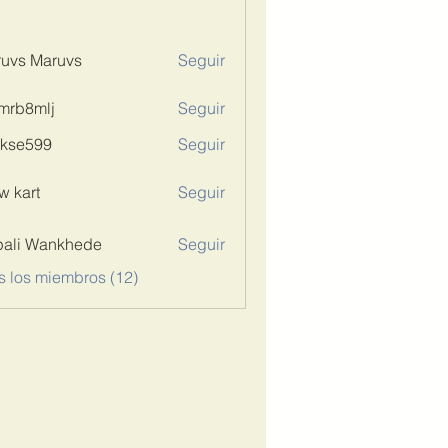
uvs Maruvs
Seguir
mrb8mlj
Seguir
mlj
rkse599
Seguir
599
w kart
Seguir
ali Wankhede
Seguir
s los miembros (12)