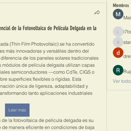
Miembros
Mar
ncial de la Fotovoltaica de Película Delgada en la
l7b
l7bmrb8
sta
ada (Thin Film Photovoltaic) se ha convertido 
starkse
es más innovadoras y versátiles dentro del 
dre
iferencia de los paneles solares tradicionales 
los módulos de película delgada utilizan capas 
Rup
riales semiconductores —como CdTe, CIGS o 
e superficies flexibles o rígidas. Esta 
Ver todo
nación única de ligereza, adaptabilidad y 
ransformando tanto aplicaciones industriales 
Leer más
 de la fotovoltaica de película delgada es su 
e manera eficiente en condiciones de baja 