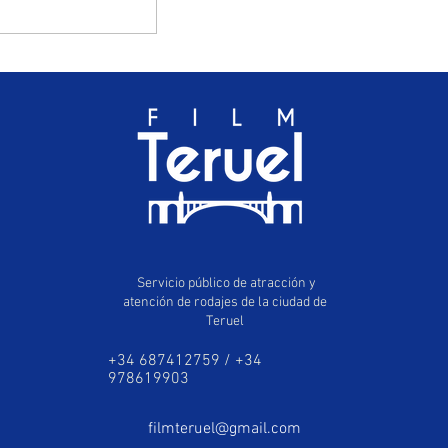
Desafío Buñuel
ya tiene
seleccionados
los cuatro
proyectos que
competirán en
Teruel
Servicio público de atracción y
atención de rodajes de la ciudad de
Teruel
+34 687412759 / +34
978619903
filmteruel@gmail.com